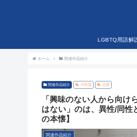
LGBTQ用語解
ホーム
関連作品紹介
関連作品紹介
同性愛
恋愛
「興味のない人から向け
はない」のは、異性/同性
の本懐】
関連作品紹介