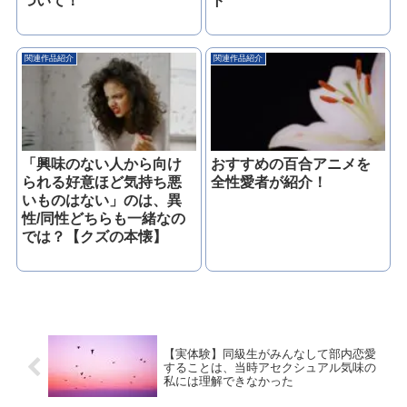
ついて！
ト
関連作品紹介
関連作品紹介
「興味のない人から向け
おすすめの百合アニメを
られる好意ほど気持ち悪
全性愛者が紹介！
いものはない」のは、異
性/同性どちらも一緒なの
では？【クズの本懐】
【実体験】同級生がみんなして部内恋愛
することは、当時アセクシュアル気味の
私には理解できなかった