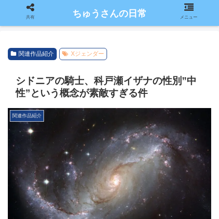
ちゅうさんの日常
ホーム
関連作品紹介
共有
メニュー
関連作品紹介
Xジェンダー
シドニアの騎士、科戸瀬イザナの性別”中
性”という概念が素敵すぎる件
関連作品紹介