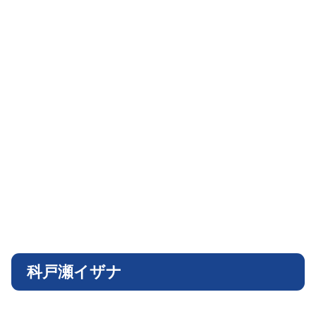
科戸瀬イザナ