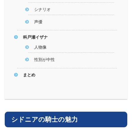
シナリオ
声優
科戸瀬イザナ
人物像
性別が中性
まとめ
シドニアの騎士の魅力