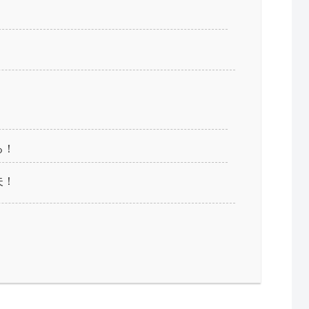
る！
夫！